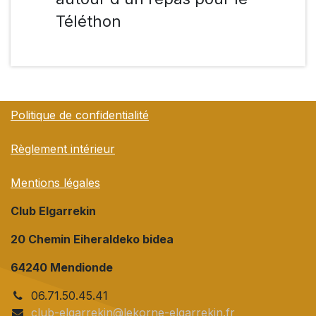
Téléthon
Politique de confidentialité
Règlement intérieur
Mentions légales
Club Elgarrekin
20 Chemin Eiheraldeko bidea
64240 Mendionde
06.71.50.45.41
club-elgarrekin@lekorne-elgarrekin.fr